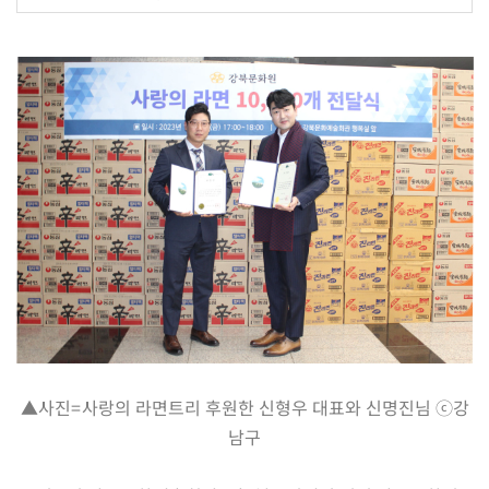
▲사진=사랑의 라면트리 후원한 신형우 대표와 신명진님 ⓒ강
남구